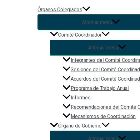
Ir al contenido
Órganos Colegiados
Alternar menú
Asistencia a la Sesión Itine
Comité Coordinador
Nacional Anticorrupción
Alternar menú
Integrantes del Comité Coordin
Asistencia a la Sesión Itinerante del Comité de Participación 
Sesiones del Comité Coordinad
Acuerdos del Comité Coordinad
Sede: Patio de los Naranjos del Palacio de Gobierno (Av. Ramón
Programa de Trabajo Anual
Informes
Recomendaciones del Comité C
Facebook
Twitter
Mecanismos de Coordinación
Custom Social
Órgano de Gobierno
Alternar menú