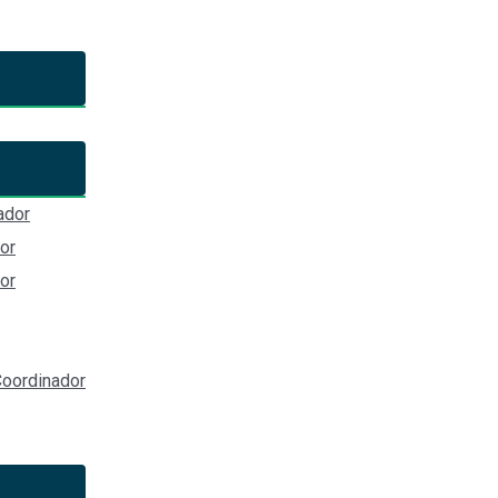
rante del Comité de Participac
ador
Ciudadana del Sistema Nacional Anticorrupción
or
or
 Corona #31 Colonia Centro, Guadalajara, Jalisco)
oordinador