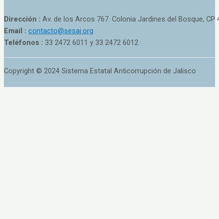
Dirección :
Av. de los Arcos 767. Colonia Jardines del Bosque, CP 
Email :
contacto@sesaj.org
Teléfonos :
33 2472 6011 y 33 2472 6012
Copyright © 2024 Sistema Estatal Anticorrupción de Jalisco