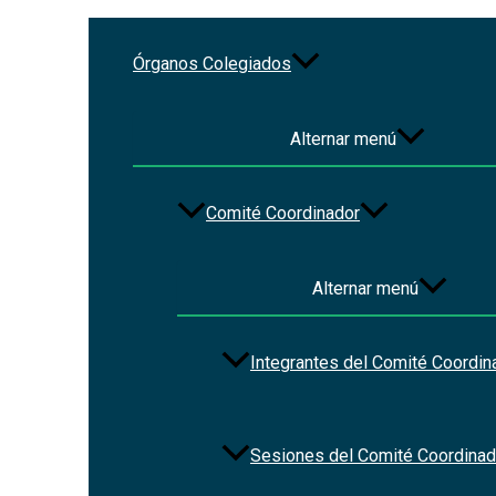
Ir al contenido
Órganos Colegiados
Asistencia a la Conferencia Ma
impartida por la Dra. Amada
Alternar menú
Comité Coordinador
Asistencia a la Conferencia Magistral: Inteligencia Artificial 
Ciberdemocracia 2023 organizado por la Sala Regional Guadalaja
Alternar menú
de la Estrategia Institucional de Participación Ciudadana 2023-
Sede: IEPC Jalisco, (Parque de las Estrellas #2764 Col. Jardin
Integrantes del Comité Coordin
Transmisión YouTube:
https://www.youtube.com/watch?v=rVu
Facebook
Sesiones del Comité Coordinad
Twitter