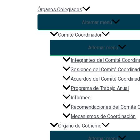
Ir al contenido
Órganos Colegiados
Alternar menú
1er Foro hacia la Armonizació
Comité Coordinador
Alternar menú
1er Foro hacia la Armonización de la Ley Estatal de Archivos d
Integrantes del Comité Coordin
Sede: Poder Legislativo del Estado de Jalisco https://twitter
Sesiones del Comité Coordinad
Facebook
Acuerdos del Comité Coordinad
Twitter
Programa de Trabajo Anual
Custom Social
Informes
Recomendaciones del Comité C
Navegación
Mecanismos de Coordinación
Órgano de Gobierno
Inicio
Acerca de
Alternar menú