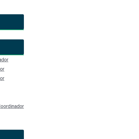
n de la Ley Estatal de Archivo
el Estado de Jalisco y sus municipios.
ador
.com/cpsseajal/status
or
or
oordinador