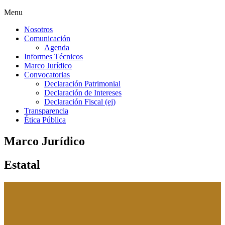
Menu
Nosotros
Comunicación
Agenda
Informes Técnicos
Marco Jurídico
Convocatorias
Declaración Patrimonial
Declaración de Intereses
Declaración Fiscal (ej)
Transparencia
Ética Pública
Marco Jurídico
Estatal