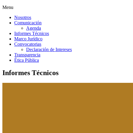
Menu
Nosotros
Comunicación
Agenda
Informes Técnicos
Marco Jurídico
Convocatorias
Declaración de Intereses
Transparencia
Ética Pública
Informes Técnicos